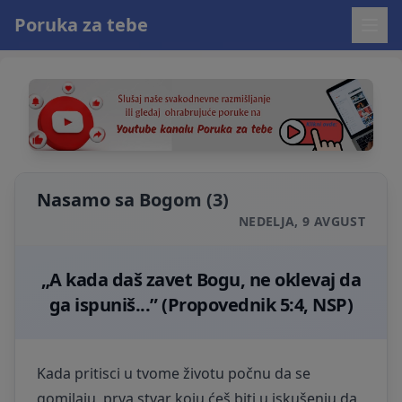
Poruka za tebe
Nasamo sa Bogom (3)
NEDELJA, 9 AVGUST
„A kada daš zavet Bogu, ne oklevaj da
ga ispuniš...” (Propovednik 5:4, NSP)
Kada pritisci u tvome životu počnu da se
gomilaju, prva stvar koju ćeš biti u iskušenju da