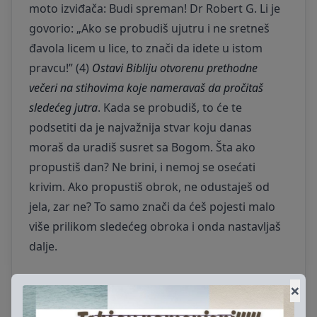
moto izviđača: Budi spreman! Dr Robert G. Li je
govorio: „Ako se probudiš ujutru i ne sretneš
đavola licem u lice, to znači da idete u istom
pravcu!” (4)
Ostavi Bibliju otvorenu prethodne
večeri na stihovima koje nameravaš da pročitaš
sledećeg jutra
. Kada se probudiš, to će te
podsetiti da je najvažnija stvar koju danas
moraš da uradiš susret sa Bogom. Šta ako
propustiš dan? Ne brini, i nemoj se osećati
krivim. Ako propustiš obrok, ne odustaješ od
jela, zar ne? To samo znači da ćeš pojesti malo
više prilikom sledećeg obroka i onda nastavljaš
dalje.
×
👉Osvežavaj se svakog dana kroz ohrabrenje iz