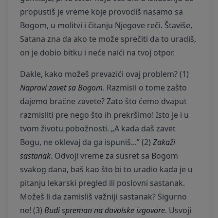
propustiš je vreme koje provodiš nasamo sa
Bogom, u molitvi i čitanju Njegove reči. Štaviše,
Satana zna da ako te može sprečiti da to uradiš,
on je dobio bitku i neće naići na tvoj otpor.
Dakle, kako možeš prevazići ovaj problem? (1)
Napravi zavet sa Bogom
. Razmisli o tome zašto
dajemo bračne zavete? Zato što ćemo dvaput
razmisliti pre nego što ih prekršimo! Isto je i u
tvom životu pobožnosti. „A kada daš zavet
Bogu, ne oklevaj da ga ispuniš...” (2)
Zakaži
sastanak
. Odvoji vreme za susret sa Bogom
svakog dana, baš kao što bi to uradio kada je u
pitanju lekarski pregled ili poslovni sastanak.
Možeš li da zamisliš važniji sastanak? Sigurno
ne! (3)
Budi spreman na đavolske izgovore
. Usvoji